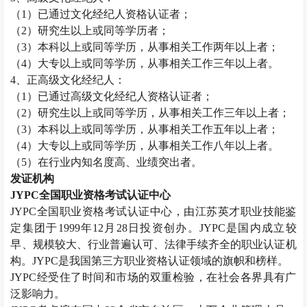
（
1
）已通过文化经纪人资格认证者；
（
2
）研究生以上或同等学历者；
（
3
）本科以上或同等学历，从事相关工作两年以上者；
（
4
）大专以上或同等学历，从事相关工作三年以上者。
4
、正高级文化经纪人：
（
1
）已通过高级文化经纪人资格认证者；
（
2
）研究生以上或同等学历，从事相关工作三年以上者；
（
3
）本科以上或同等学历，从事相关工作五年以上者；
（
4
）大专以上或同等学历，从事相关工作八年以上者。
（
5
）在行业内知名度高、业绩突出者。
发证机构
JYPC
全国职业资格考试认证中心
JYPC
全国职业资格考试认证中心，由江苏英才职业技能鉴
定集团于
1999
年
12
月
28
日投资创办。
JYPC
是国内成立较
早、规模较大、行业普遍认可、法律手续齐全的职业认证机
构。
JYPC
是我国第三方职业资格认证领域的旗帜和榜样。
JYPC
经受住了时间和市场的双重检验，在社会各界具有广
泛影响力。