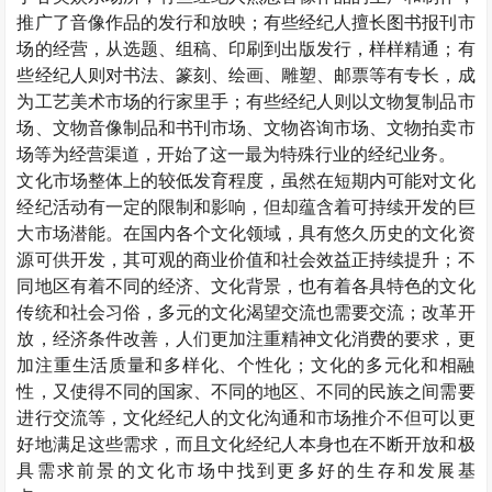
推广了音像作品的发行和放映；有些经纪人擅长图书报刊市
场的经营，从选题、组稿、印刷到出版发行，样样精通；有
些经纪人则对书法、篆刻、绘画、雕塑、邮票等有专长，成
为工艺美术市场的行家里手；有些经纪人则以文物复制品市
场、文物音像制品和书刊市场、文物咨询市场、文物拍卖市
场等为经营渠道，开始了这一最为特殊行业的经纪业务。
文化市场整体上的较低发育程度，虽然在短期内可能对文化
经纪活动有一定的限制和影响，但却蕴含着可持续开发的巨
大市场潜能。在国内各个文化领域，具有悠久历史的文化资
源可供开发，其可观的商业价值和社会效益正持续提升；不
同地区有着不同的经济、文化背景，也有着各具特色的文化
传统和社会习俗，多元的文化渴望交流也需要交流；改革开
放，经济条件改善，人们更加注重精神文化消费的要求，更
加注重生活质量和多样化、个性化；文化的多元化和相融
性，又使得不同的国家、不同的地区、不同的民族之间需要
进行交流等，文化经纪人的文化沟通和市场推介不但可以更
好地满足这些需求，而且文化经纪人本身也在不断开放和极
具需求前景的文化市场中找到更多好的生存和发展基