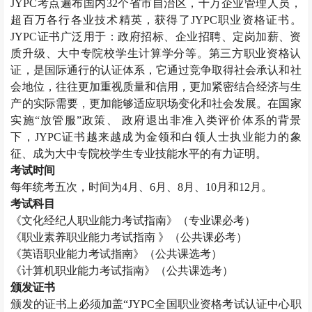
JYPC
考点遍布国内
32
个省市自治区，十万企业管理人员，
超百万各行各业技术精英，获得了
JYPC
职业资格证书。
JYPC
证书广泛用于：政府招标、企业招聘、定岗加薪、资
质升级、大中专院校学生计算学分等。第三方职业资格认
证，是国际通行的认证体系，它通过竞争取得社会承认和社
会地位，往往更加重视质量和信用，更加紧密结合经济与生
产的实际需要，更加能够适应职场变化和社会发展。在国家
实施“放管服”政策、 政府退出非准入类评价体系的背景
下，
JYPC
证书越来越成为金领和白领人士执业能力的象
征、成为大中专院校学生专业技能水平的有力证明。
考试时间
每年统考五次，时间为
4
月、
6
月、
8
月、
10
月和
12
月。
考试科目
《文化经纪人职业能力考试指南》（专业课必考）
《职业素养职业能力考试指南 》（公共课必考）
《英语职业能力考试指南》（公共课选考）
《计算机职业能力考试指南》（公共课选考）
颁发证书
颁发的证书上必须加盖“
JYPC
全国职业资格考试认证中心职