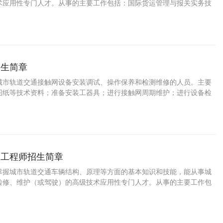
术应用性专门人才。从事的主要工作包括：国际货运管理与报关实务技
招生简章
城市轨道交通接触网设备安装调试、操作保养和检测维修的人员。主要
图纸等技术资料；准备安装工器具；进行接触网周期维护；进行设备检
常磨耗并提出改善办法；进行人员调配和组织施工。
辆工程师招生简章
掌握城市轨道交通车辆结构、原理等方面的基本知识和技能，能从事城
检修、维护（或驾驶）的高级技术应用性专门人才。从事的主要工作包
通车辆检修、维护（或驾驶）技能。