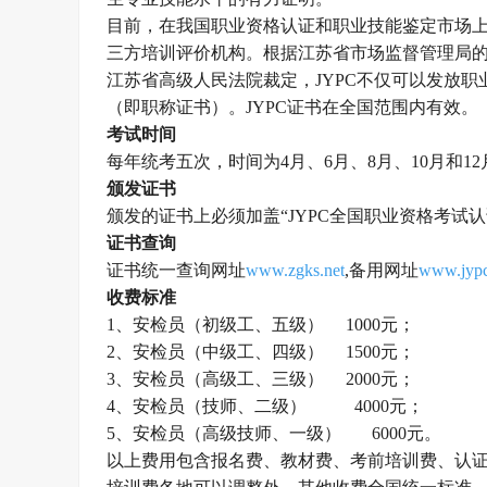
目前，在
我国
职业资格认证和职业技能鉴定市场
三方培训评价机构。根据江苏省市场监督管理局
江苏省高级人民法院裁定，
JYPC不仅可以发放
（即职称证书）。JYPC证书在全国范围内有效。
考试时间
每年统考五次，时间为
4月、6月、8月、10月和1
颁发证书
颁发的证书上必须加盖
“
JYPC全国职业资格考试
证书查询
证书统一查询网址
www.zgks.net
,备用网址
www.jypc
收费标准
1、
安检员
（
初级工、五级）
1000元；
2、
安检员
（
中级工、四级）
1500元；
3、
安检员
（
高级工、三级）
2000元；
4、
安检员
（
技师、二级
） 4000元；
5、
安检员
（高级
技师、一级
） 6000元。
以上费用包含报名费、教材费、考前培训费、认