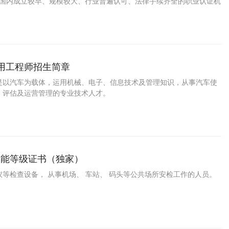
C是国内成立较早、规模较大、行业普遍认可、法律手续齐全的职业认证机
国第三方职业资格认证领域的旗帜和榜样。
运用工程师招生简章
是以汽车为载体，运用机械、电子、信息技术及管理知识，从事汽车使
、评估及运营管理的专业技术人才。
技能等级证书（独家）
等检查设备， 从事机场、 车站、 码头等公共场所安检工作的人员。