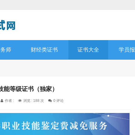
商务师
财经类证书
证书大全
学员报
技能等级证书（独家）
作者 :
浏览 : 188 次
0 评论