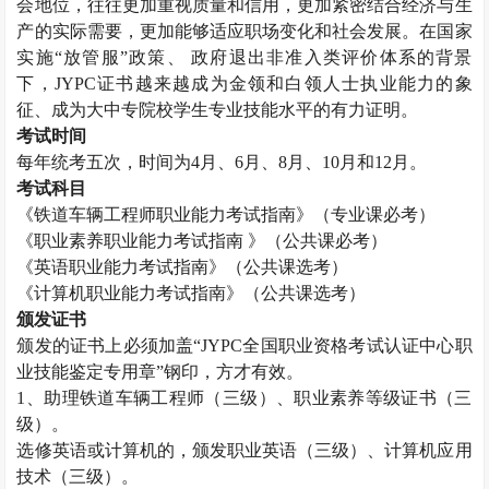
会地位，往往更加重视质量和信用，更加紧密结合经济与生
产的实际需要，更加能够适应职场变化和社会发展。在国家
实施“放管服”政策、 政府退出非准入类评价体系的背景
下，
JYPC
证书越来越成为金领和白领人士执业能力的象
征、成为大中专院校学生专业技能水平的有力证明。
考试时间
每年统考五次，时间为
4
月、
6
月、
8
月、
10
月和
12
月。
考试科目
《铁道车辆工程师职业能力考试指南》（专业课必考）
《职业素养职业能力考试指南 》（公共课必考）
《英语职业能力考试指南》（公共课选考）
《计算机职业能力考试指南》（公共课选考）
颁发证书
颁发的证书上必须加盖“
JYPC
全国职业资格考试认证中心职
业技能鉴定专用章”钢印，方才有效。
1
、助理铁道车辆工程师（三级）、职业素养等级证书（三
级）。
选修英语或计算机的，颁发职业英语（三级）、计算机应用
技术（三级）。