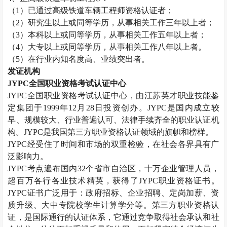
（
1
）已通过高级铁道车辆工程师资格认证者；
（
2
）研究生以上或同等学历，从事相关工作三年以上者；
（
3
）本科以上或同等学历，从事相关工作五年以上者；
（
4
）大专以上或同等学历，从事相关工作八年以上者。
（
5
）在行业内知名度高、业绩突出者。
发证机构
JYPC
全国职业资格考试认证中心
JYPC
全国职业资格考试认证中心，由江苏英才职业技能鉴
定集团于
1999
年
12
月
28
日投资创办。
JYPC
是国内成立较
早、规模较大、行业普遍认可、法律手续齐全的职业认证机
构。
JYPC
是我国第三方职业资格认证领域的旗帜和榜样。
JYPC
经受住了时间和市场的双重检验，在社会各界具有广
泛影响力。
JYPC
考点遍布国内
32
个省市自治区，十万企业管理人员，
超百万各行各业技术精英，获得了
JYPC
职业资格证书。
JYPC
证书广泛用于：政府招标、企业招聘、定岗加薪、资
质升级、大中专院校学生计算学分等。第三方职业资格认
证，是国际通行的认证体系，它通过竞争取得社会承认和社