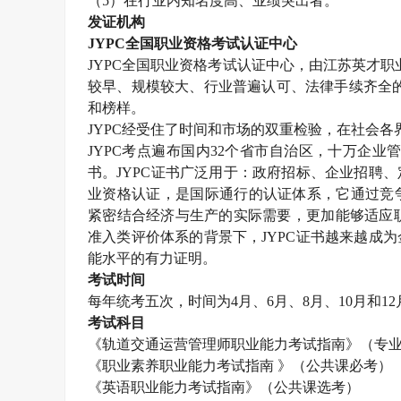
（
5
）在行业内知名度高、业绩突出者。
发证机构
JYPC
全国职业资格考试认证中心
JYPC
全国职业资格考试认证中心，由江苏英才职
较早、规模较大、行业普遍认可、法律手续齐全
和榜样。
JYPC
经受住了时间和市场的双重检验，在社会各
JYPC
考点遍布国内
32
个省市自治区，十万企业
书。
JYPC
证书广泛用于：政府招标、企业招聘、
业资格认证，是国际通行的认证体系，它通过竞
紧密结合经济与生产的实际需要，更加能够适应职
准入类评价体系的背景下，
JYPC
证书越来越成为
能水平的有力证明。
考试时间
每年统考五次，时间为
4
月、
6
月、
8
月、
10
月和
12
考试科目
《轨道交通运营管理师职业能力考试指南》（专
《职业素养职业能力考试指南 》（公共课必考）
《英语职业能力考试指南》（公共课选考）