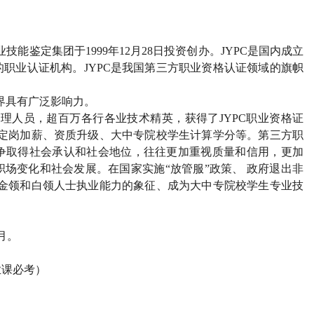
业技能鉴定集团于
1999
年
12
月
28
日投资创办。
JYPC
是国内成立
的职业认证机构。
JYPC
是我国第三方职业资格认证领域的旗帜
界具有广泛影响力。
管理人员，超百万各行各业技术精英，获得了
JYPC
职业资格证
定岗加薪、资质升级、大中专院校学生计算学分等。第三方职
争取得社会承认和社会地位，往往更加重视质量和信用，更加
场变化和社会发展。在国家实施“放管服”政策、 政府退出非
金领和白领人士执业能力的象征、成为大中专院校学生专业技
月。
业课必考）