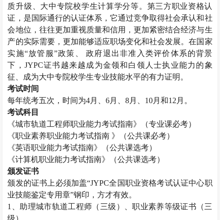
质升级、大中专院校学生计算学分等。第三方职业资格认
证，是国际通行的认证体系，它通过竞争取得社会承认和社
会地位，往往更加重视质量和信用，更加紧密结合经济与生
产的实际需要，更加能够适应职场变化和社会发展。在国家
实施“放管服”政策、 政府退出非准入类评价体系的背景
下，
JYPC
证书越来越成为金领和白领人士执业能力的象
征、成为大中专院校学生专业技能水平的有力证明。
考试时间
每年统考五次，时间为
4
月、
6
月、
8
月、
10
月和
12
月。
考试科目
《城市轨道工程师职业能力考试指南》（专业课必考）
《职业素养职业能力考试指南 》（公共课必考）
《英语职业能力考试指南》（公共课选考）
《计算机职业能力考试指南》（公共课选考）
颁发证书
颁发的证书上必须加盖“
JYPC
全国职业资格考试认证中心职
业技能鉴定专用章”钢印，方才有效。
1
、助理城市轨道工程师（三级）、职业素养等级证书（三
级）。