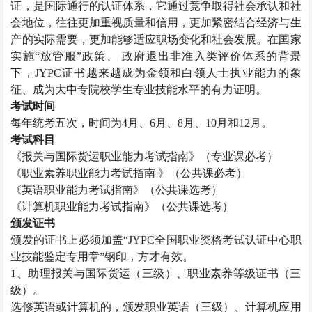
证，是国际通行的认证体系，它通过竞争取得社会承认和社
会地位，往往更加重视质量和信用，更加紧密结合经济与生
产的实际需要，更加能够适应职场变化和社会发展。在国家
实施“放管服”政策、 政府退出非准入类评价体系的背景
下，
JYPC
证书越来越成为金领和白领人士执业能力的象
征、成为大中专院校学生专业技能水平的有力证明。
考试时间
每年统考五次，时间为
4
月、
6
月、
8
月、
10
月和
12
月。
考试科目
《报关与国际货运职业能力考试指南》（专业课必考）
《职业素养职业能力考试指南 》（公共课必考）
《英语职业能力考试指南》（公共课选考）
《计算机职业能力考试指南》（公共课选考）
颁发证书
颁发的证书上必须加盖“
JYPC
全国职业资格考试认证中心职
业技能鉴定专用章”钢印，方才有效。
1
、助理报关与国际货运（三级）、职业素养等级证书（三
级）。
选修英语或计算机的，颁发职业英语（三级）、计算机应用