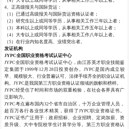
（
4
）大专以上或同等学历，从事相关工作三年以上者。
4
、正高级报关与国际货运：
（
1
）已通过高级报关与国际货运资格认证者；
（
2
）研究生以上或同等学历，从事相关工作三年以上者；
（
3
）本科以上或同等学历，从事相关工作五年以上者；
（
4
）大专以上或同等学历，从事相关工作八年以上者。
（
5
）在行业内知名度高、业绩突出者。
发证机构
JYPC
全国职业资格考试认证中心
JYPC
全国职业资格考试认证中心，由江苏英才职业技能鉴
定集团于
1999
年
12
月
28
日投资创办。
JYPC
是国内成立较
早、规模较大、行业普遍认可、法律手续齐全的职业认证机
构。
JYPC
是我国第三方职业资格认证领域的旗帜和榜样。
JYPC
经受住了时间和市场的双重检验，在社会各界具有广
泛影响力。
JYPC
考点遍布国内
32
个省市自治区，十万企业管理人员，
超百万各行各业技术精英，获得了
JYPC
职业资格证书。
JYPC
证书广泛用于：政府招标、企业招聘、定岗加薪、资
质升级、大中专院校学生计算学分等。第三方职业资格认