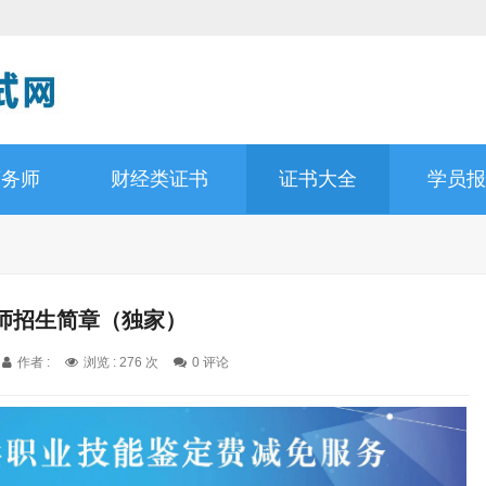
商务师
财经类证书
证书大全
学员报
师招生简章（独家）
作者 :
浏览 : 276 次
0 评论