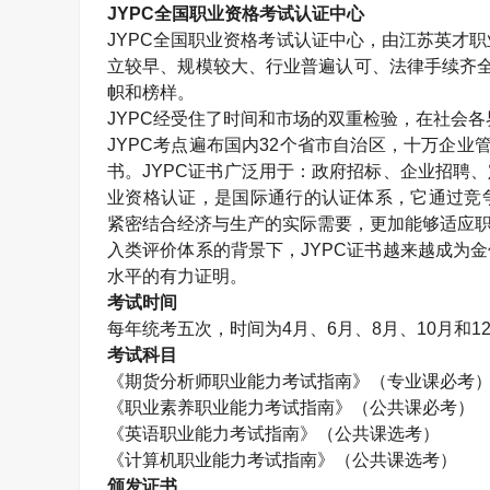
JYPC
全国职业资格考试认证中心
JYPC
全国职业资格考试认证中心，由江苏英才职
立较早、规模较大、行业普遍认可、法律手续齐
帜和榜样。
JYPC
经受住了时间和市场的双重检验，在社会各
JYPC
考点遍布国内
32
个省市自治区，十万企业
书。
JYPC
证书广泛用于：政府招标、企业招聘、
业资格认证，是国际通行的认证体系，它通过竞
紧密结合经济与生产的实际需要，更加能够适应职
入类评价体系的背景下，
JYPC
证书越来越成为金
水平的有力证明。
考试时间
每年统考五次，时间为
4
月、
6
月、
8
月、
10
月和
1
考试科目
《期货分析师职业能力考试指南》（专业课必考
《职业素养职业能力考试指南》（公共课必考）
《英语职业能力考试指南》（公共课选考）
《计算机职业能力考试指南》（公共课选考）
颁发证书