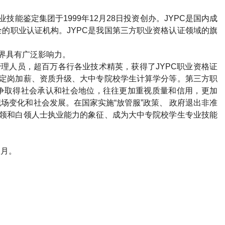
业技能鉴定集团于
1999
年
12
月
28
日投资创办。
JYPC
是国内成
全的职业认证机构。
JYPC
是我国第三方职业资格认证领域的旗
界具有广泛影响力。
管理人员，超百万各行各业技术精英，获得了
JYPC
职业资格证
定岗加薪、资质升级、大中专院校学生计算学分等。第三方职
争取得社会承认和社会地位，往往更加重视质量和信用，更加
场变化和社会发展。在国家实施“放管服”政策、 政府退出非准
领和白领人士执业能力的象征、成为大中专院校学生专业技能
2
月。
）