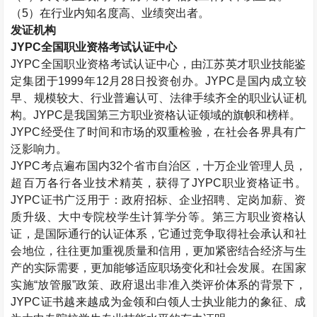
（
5
）在行业内知名度高、业绩突出者。
发证机构
JYPC
全国职业资格考试认证中心
JYPC
全国职业资格考试认证中心，由江苏英才职业技能鉴
定集团于
1999
年
12
月
28
日投资创办。
JYPC
是国内成立较
早、规模较大、行业普遍认可、法律手续齐全的职业认证机
构。
JYPC
是我国第三方职业资格认证领域的旗帜和榜样。
JYPC
经受住了时间和市场的双重检验，在社会各界具有广
泛影响力。
JYPC
考点遍布国内
32
个省市自治区，十万企业管理人员，
超百万各行各业技术精英，获得了
JYPC
职业资格证书。
JYPC
证书广泛用于：政府招标、企业招聘、定岗加薪、资
质升级、大中专院校学生计算学分等。第三方职业资格认
证，是国际通行的认证体系，它通过竞争取得社会承认和社
会地位，往往更加重视质量和信用，更加紧密结合经济与生
产的实际需要，更加能够适应职场变化和社会发展。在国家
实施“放管服”政策、政府退出非准入类评价体系的背景下，
JYPC
证书越来越成为金领和白领人士执业能力的象征、成