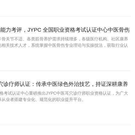
能力考评，JYPC 全国职业资格考试认证中心中医骨伤
化培训认证
年骨关节不适、各类筋骨养护需求持续增多，各级医疗机构、社区康养
伤相关技术人才，系统掌握中医骨伤专业理论与实操技法，获取行业认
，报考 JYPC 中医骨伤咨询师是骨伤相关从业者提升个人专业竞争力
耳穴诊疗师认证：传承中医绿色外治技艺，持证深耕康养
资格考试认证中心重磅推出JYPC中医耳穴诊疗师职业资格认证，为广大
养从业者搭建专业化、规范化的职业提升平台。