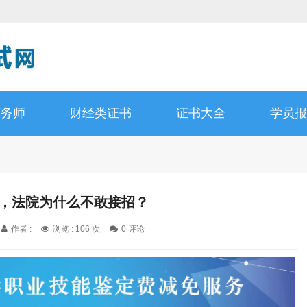
商务师
财经类证书
证书大全
学员报
请，法院为什么不敢接招？
作者 :
浏览 : 106 次
0 评论