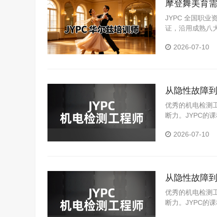
摩登舞美育需
资评价体系
JYPC 全国职
证，沿用成熟八
场实践积累。
2026-07-10
从隐性故障到
优秀的机电检测
断力。JYPC
出较为扎实的技
2026-07-10
从隐性故障到
优秀的机电检测
断力。JYPC
出较为扎实的技