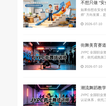
不想只做 “
如果你想在安全
师” 方向发展，
2026-07-10
街舞美育赛道
职业进阶
JYPC 全国职
求，依托成熟第
高级四级证书，
2026-07-10
潮流舞蹈教学
评价标准
JYPC 全国职
认证体系，依托
一规范，证书可