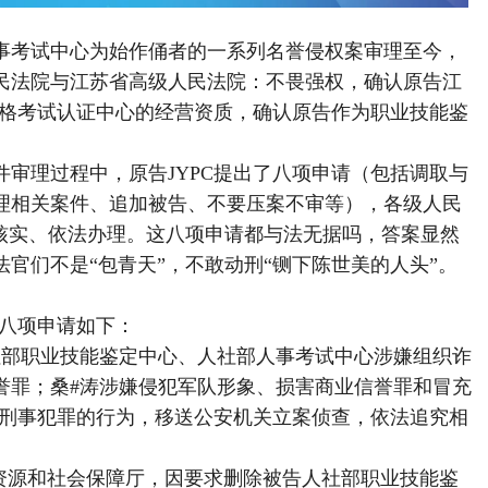
事考试中心为始作俑者的一系列名誉侵权案审理至今，
民法院与江苏省高级人民法院：不畏强权，确认原告江
资格考试认证中心的经营资质，确认原告作为职业技能鉴
审理过程中，原告JYPC提出了八项申请（包括调取与
理相关案件、追加被告、不要压案不审等），各级人民
查核实、依法办理。这八项申请都与法无据吗，答案显然
官们不是“包青天”，不敢动刑“铡下陈世美的人头”。
的八项申请如下：
社部职业技能鉴定中心、人社部人事考试中心涉嫌组织诈
誉罪；桑#涛涉嫌侵犯军队形象、损害商业信誉罪和冒充
嫌刑事犯罪的行为，移送公安机关立案侦查，依法追究相
力资源和社会保障厅，因要求删除被告人社部职业技能鉴