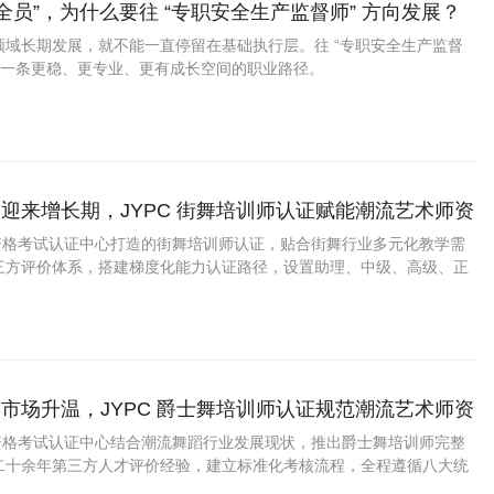
安全员”，为什么要往 “专职安全生产监督师” 方向发展？
领域长期发展，就不能一直停留在基础执行层。往 “专职安全生产监督
是一条更稳、更专业、更有成长空间的职业路径。
迎来增长期，JYPC 街舞培训师认证赋能潮流艺术师资
业资格考试认证中心打造的街舞培训师认证，贴合街舞行业多元化教学需
三方评价体系，搭建梯度化能力认证路径，设置助理、中级、高级、正
适配街舞新人助教、全职主教、赛事教研导师不同人群。
市场升温，JYPC 爵士舞培训师认证规范潮流艺术师资
业资格考试认证中心结合潮流舞蹈行业发展现状，推出爵士舞培训师完整
二十余年第三方人才评价经验，建立标准化考核流程，全程遵循八大统
线上官方查验，具备稳定市场认可度。